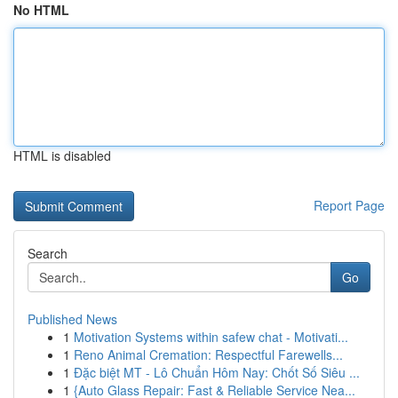
No HTML
HTML is disabled
Report Page
Search
Go
Published News
1
Motivation Systems within safew chat - Motivati...
1
Reno Animal Cremation: Respectful Farewells...
1
Đặc biệt MT - Lô Chuẩn Hôm Nay: Chốt Số Siêu ...
1
{Auto Glass Repair: Fast & Reliable Service Nea...