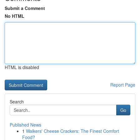
Submit a Comment
No HTML
HTML is disabled
Report Page
Search
Go
Published News
1
Walkers' Cheese Crackers: The Finest Comfort
Food?