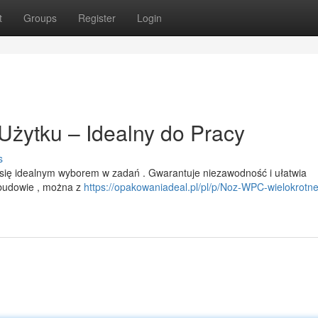
t
Groups
Register
Login
żytku – Idealny do Pracy
s
 się idealnym wyborem w zadań . Gwarantuje niezawodność i ułatwia
 budowie , można z
https://opakowaniadeal.pl/pl/p/Noz-WPC-wielokrotn