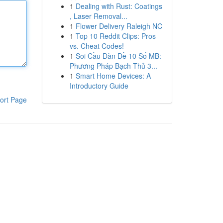
1
Dealing with Rust: Coatings
, Laser Removal...
1
Flower Delivery Raleigh NC
1
Top 10 Reddit Clips: Pros
vs. Cheat Codes!
1
Soi Cầu Dàn Đề 10 Số MB:
Phương Pháp Bạch Thủ 3...
1
Smart Home Devices: A
Introductory Guide
ort Page