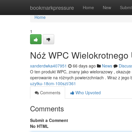
Home
bookmarkpressure
Home
New
Submi
Home
1
Nóż WPC Wielokrotnego U
xanderdwka407951
66 days ago
News
Discus
O ten produkt WPC, znany jako wielorazowy , okazuje
operowanie na różnych powierzchniach . Wraz z jego
uzytku-18cm-100szt/361
Comments
Who Upvoted
Comments
Submit a Comment
No HTML