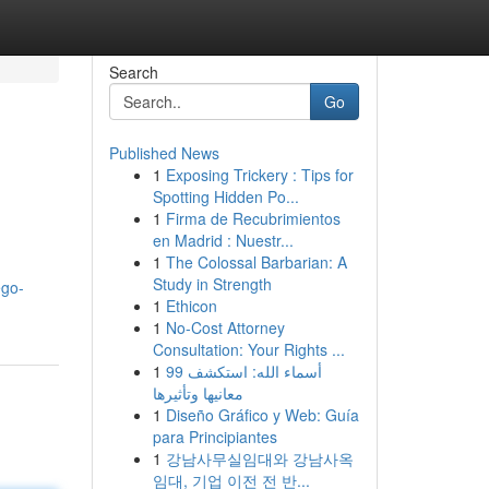
Search
Go
Published News
1
Exposing Trickery : Tips for
Spotting Hidden Po...
1
Firma de Recubrimientos
en Madrid : Nuestr...
1
The Colossal Barbarian: A
Study in Strength
ego-
1
Ethicon
1
No-Cost Attorney
Consultation: Your Rights ...
1
99 أسماء الله: استكشف
معانيها وتأثيرها
1
Diseño Gráfico y Web: Guía
para Principiantes
1
강남사무실임대와 강남사옥
임대, 기업 이전 전 반...