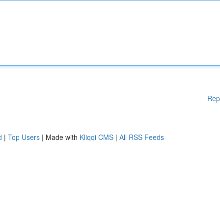
Rep
d
|
Top Users
| Made with
Kliqqi CMS
|
All RSS Feeds