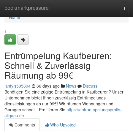
Home
bookmarkpressure
Togg
navi
Home
1
Entrümpelung Kaufbeuren:
Schnell & Zuverlässig
Räumung ab 99€
ianfyis595694
66 days ago
News
Discuss
Benötigen Sie eine zügige Entrümpelung in Kaufbeuren? Unser
Unternehmen bietet Ihnen zuverlässig Entrümpelungs
dienstleistungen ab nur 99€! Wir räumen Wohnungen und
Garagen schnell . Profitieren Sie
https://entruempelungsprofis-
allgaeu.de
Comments
Who Upvoted