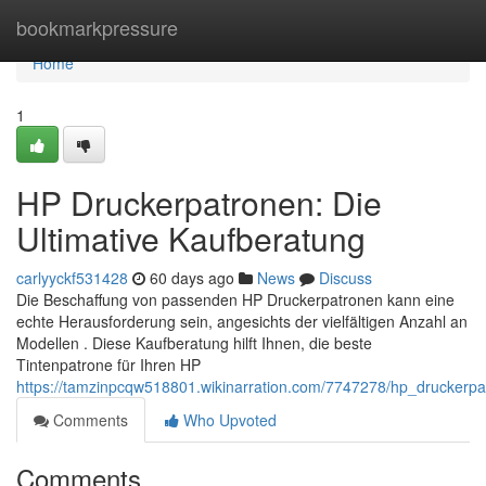
Home
bookmarkpressure
Home
1
HP Druckerpatronen: Die
Ultimative Kaufberatung
carlyyckf531428
60 days ago
News
Discuss
Die Beschaffung von passenden HP Druckerpatronen kann eine
echte Herausforderung sein, angesichts der vielfältigen Anzahl an
Modellen . Diese Kaufberatung hilft Ihnen, die beste
Tintenpatrone für Ihren HP
https://tamzinpcqw518801.wikinarration.com/7747278/hp_druckerpa
Comments
Who Upvoted
Comments