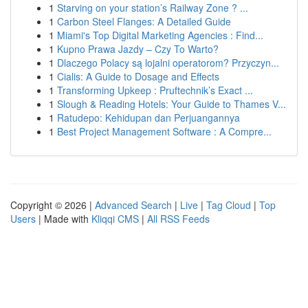
1
Starving on your station’s Railway Zone ? ...
1
Carbon Steel Flanges: A Detailed Guide
1
Miami's Top Digital Marketing Agencies : Find...
1
Kupno Prawa Jazdy – Czy To Warto?
1
Dlaczego Polacy są lojalni operatorom? Przyczyn...
1
Cialis: A Guide to Dosage and Effects
1
Transforming Upkeep : Pruftechnik’s Exact ...
1
Slough & Reading Hotels: Your Guide to Thames V...
1
Ratudepo: Kehidupan dan Perjuangannya
1
Best Project Management Software : A Compre...
Copyright © 2026 |
Advanced Search
|
Live
|
Tag Cloud
|
Top
Users
| Made with
Kliqqi CMS
|
All RSS Feeds