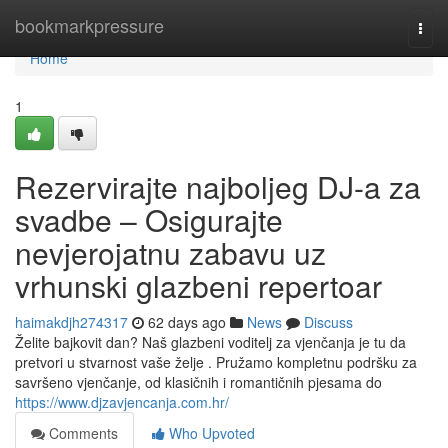
Home
bookmarkpressure
Togg
navi
Home
1
Rezervirajte najboljeg DJ-a za
svadbe – Osigurajte
nevjerojatnu zabavu uz
vrhunski glazbeni repertoar
haimakdjh274317
62 days ago
News
Discuss
Želite bajkovit dan? Naš glazbeni voditelj za vjenčanja je tu da
pretvori u stvarnost vaše želje . Pružamo kompletnu podršku za
savršeno vjenčanje, od klasičnih i romantičnih pjesama do
https://www.djzavjencanja.com.hr/
Comments
Who Upvoted