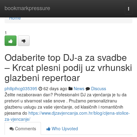
Home
bookmarkpressure
Togg
navi
Home
1
Odaberite top DJ-a za svadbe
– Krcat plesni podij uz vrhunski
glazbeni repertoar
philipihcg035395
62 days ago
News
Discuss
Želite nezaboravan dan? Profesionalni DJ za vjenčanja je tu da
pretvori u stvarnost vaše snove . Pružamo personaliziranu
glazbenu uslugu za vaše vjenčanje, od klasičnih i romantičnih
pjesama do
https://www.djzavjencanja.com.hr/blog/cijena-stolice-
za-vjencanje/
Comments
Who Upvoted