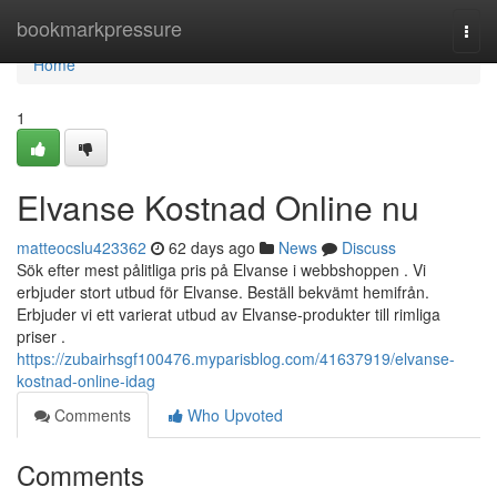
Home
bookmarkpressure
Togg
navi
Home
1
Elvanse Kostnad Online nu
matteocslu423362
62 days ago
News
Discuss
Sök efter mest pålitliga pris på Elvanse i webbshoppen . Vi
erbjuder stort utbud för Elvanse. Beställ bekvämt hemifrån.
Erbjuder vi ett varierat utbud av Elvanse-produkter till rimliga
priser .
https://zubairhsgf100476.myparisblog.com/41637919/elvanse-
kostnad-online-idag
Comments
Who Upvoted
Comments