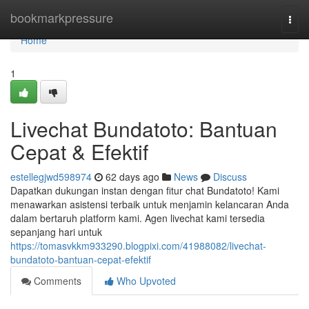
Home
bookmarkpressure
Togg
navi
Home
1
Livechat Bundatoto: Bantuan
Cepat & Efektif
estellegjwd598974
62 days ago
News
Discuss
Dapatkan dukungan instan dengan fitur chat Bundatoto! Kami
menawarkan asistensi terbaik untuk menjamin kelancaran Anda
dalam bertaruh platform kami. Agen livechat kami tersedia
sepanjang hari untuk
https://tomasvkkm933290.blogpixi.com/41988082/livechat-
bundatoto-bantuan-cepat-efektif
Comments
Who Upvoted