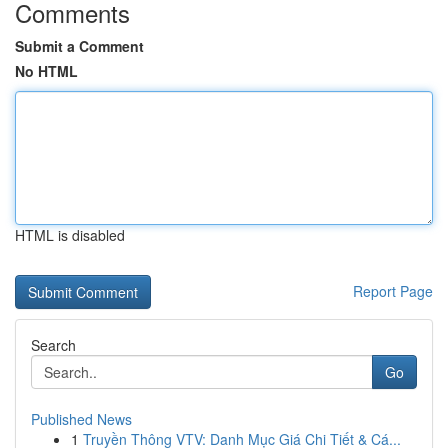
Comments
Submit a Comment
No HTML
HTML is disabled
Report Page
Search
Go
Published News
1
Truyền Thông VTV: Danh Mục Giá Chi Tiết & Cá...