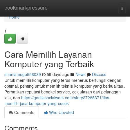
Home
bookmarkpressure
Togg
navi
Home
1
Cara Memilih Layanan
Komputer yang Terbaik
shaniamogb556039
59 days ago
News
Discuss
Untuk memiliki komputer yang terus-menerus berfungsi dengan
optimal, penting untuk memilih teknisi komputer yang berkualitas .
Perhatikan reputasi bengkel service, cek ulasan dari pelanggan
lain, dan
https://gorillasocialwork.com/story27285371/tips-
memilih-jasa-komputer-yang-cocok
Comments
Who Upvoted
Comments