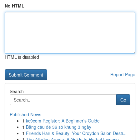
No HTML
HTML is disabled
Report Page
Search
Go
Published News
1
kc9com Register: A Beginner's Guide
1
Bảng cầu đề 36 số khung 3 ngày
1
Friends Hair & Beauty: Your Croydon Salon Desti...
1
The Alluring Aroma: A Guide to Herbal Incense