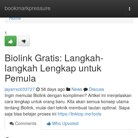
Home
bookmarkpressure
Togg
navi
Home
1
Biolink Gratis: Langkah-
langkah Lengkap untuk
Pemula
jayarrxc033727
58 days ago
News
Discuss
Ingin memulai Biolink dengan komplimen? Artikel ini menjelaskan
cara lengkap untuk orang baru. Kita akan semua konsep utama
tentang Biolink, mulai dari teknik membuat tautan optimal. Siapa
saja bisa belajar proses ini
https://linktop.me/tools
Comments
Who Upvoted