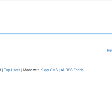
Rep
d
|
Top Users
| Made with
Kliqqi CMS
|
All RSS Feeds