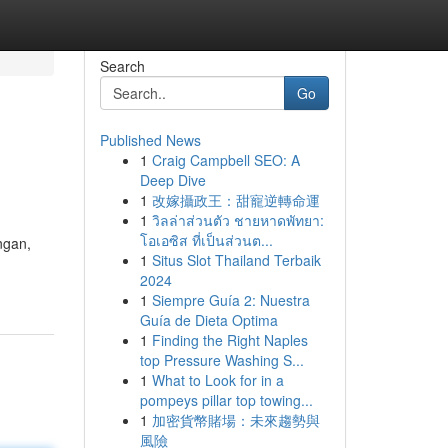
Search
Go
Published News
1
Craig Campbell SEO: A
Deep Dive
1
改嫁攝政王：甜寵逆轉命運
1
วิลล่าส่วนตัว ชายหาดพัทยา:
โอเอซิส ที่เป็นส่วนต...
ngan,
1
Situs Slot Thailand Terbaik
2024
1
Siempre Guía 2: Nuestra
Guía de Dieta Optima
1
Finding the Right Naples
top Pressure Washing S...
1
What to Look for in a
pompeys pillar top towing...
1
加密貨幣賭場：未來趨勢與
風險