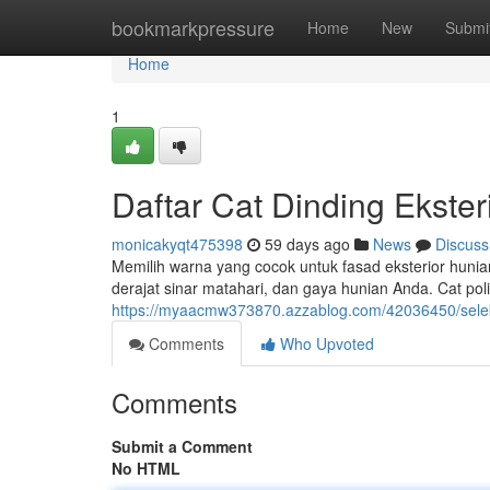
Home
bookmarkpressure
Home
New
Submi
Home
1
Daftar Cat Dinding Ekste
monicakyqt475398
59 days ago
News
Discuss
Memilih warna yang cocok untuk fasad eksterior hunia
derajat sinar matahari, dan gaya hunian Anda. Cat pol
https://myaacmw373870.azzablog.com/42036450/seleks
Comments
Who Upvoted
Comments
Submit a Comment
No HTML