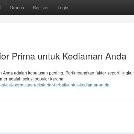
t
Groups
Register
Login
rior Prima untuk Kediaman Anda
n Anda adalah keputusan penting. Pertimbangkan faktor seperti lingku
imer adalah solusi populer karena
i-cat-permukaan-eksterior-terbaik-untuk-kediaman-anda