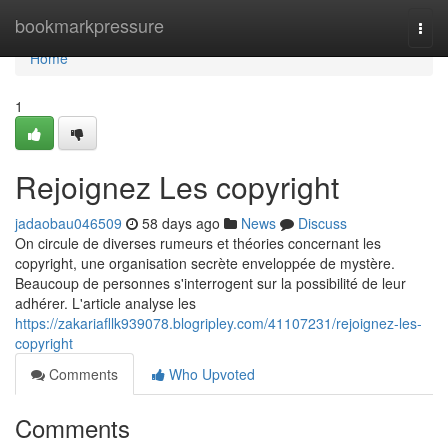
Home
bookmarkpressure
Togg
navi
Home
1
Rejoignez Les copyright
jadaobau046509
58 days ago
News
Discuss
On circule de diverses rumeurs et théories concernant les
copyright, une organisation secrète enveloppée de mystère.
Beaucoup de personnes s'interrogent sur la possibilité de leur
adhérer. L'article analyse les
https://zakariafllk939078.blogripley.com/41107231/rejoignez-les-
copyright
Comments
Who Upvoted
Comments