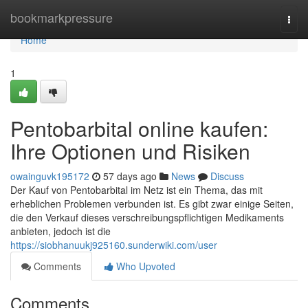
Home
bookmarkpressure
Togg
navi
Home
1
Pentobarbital online kaufen:
Ihre Optionen und Risiken
owainguvk195172
57 days ago
News
Discuss
Der Kauf von Pentobarbital im Netz ist ein Thema, das mit
erheblichen Problemen verbunden ist. Es gibt zwar einige Seiten,
die den Verkauf dieses verschreibungspflichtigen Medikaments
anbieten, jedoch ist die
https://siobhanuukj925160.sunderwiki.com/user
Comments
Who Upvoted
Comments