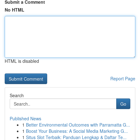
Submit a Comment
No HTML
HTML is disabled
Report Page
Search
Go
Published News
1
Better Environmental Outcomes with Parramatta G...
1
Boost Your Business: A Social Media Marketing G...
1
Situs Slot Terbaik: Panduan Lengkap & Daftar Te...