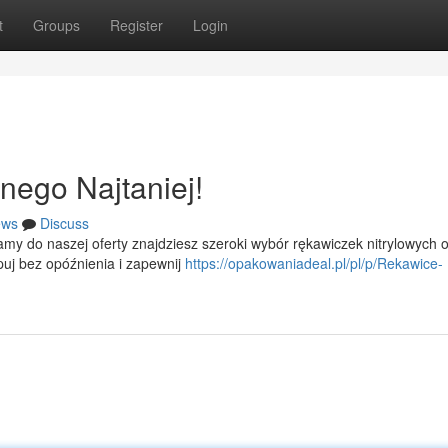
t
Groups
Register
Login
nego Najtaniej!
ews
Discuss
y do naszej oferty znajdziesz szeroki wybór rękawiczek nitrylowych o
uj bez opóźnienia i zapewnij
https://opakowaniadeal.pl/pl/p/Rekawice-