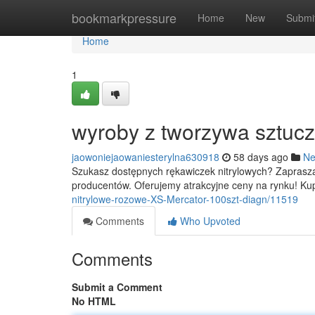
Home
bookmarkpressure
Home
New
Submi
Home
1
wyroby z tworzywa sztucz
jaowoniejaowaniesterylna630918
58 days ago
N
Szukasz dostępnych rękawiczek nitrylowych? Zapraszam
producentów. Oferujemy atrakcyjne ceny na rynku! Kup
nitrylowe-rozowe-XS-Mercator-100szt-diagn/11519
Comments
Who Upvoted
Comments
Submit a Comment
No HTML