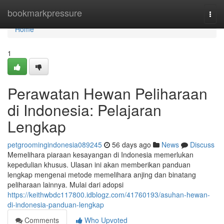
Home
bookmarkpressure
Togg
navi
Home
1
Perawatan Hewan Peliharaan
di Indonesia: Pelajaran
Lengkap
petgroomingindonesia089245
56 days ago
News
Discuss
Memelihara piaraan kesayangan di Indonesia memerlukan
kepedulian khusus. Ulasan ini akan memberikan panduan
lengkap mengenai metode memelihara anjing dan binatang
peliharaan lainnya. Mulai dari adopsi
https://keithwbdc117800.idblogz.com/41760193/asuhan-hewan-
di-indonesia-panduan-lengkap
Comments
Who Upvoted