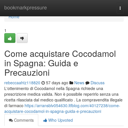
Home
bookmarkpressure
Togg
navi
Home
1
Come acquistare Cocodamol
in Spagna: Guida e
Precauzioni
rebeccaahtz118820
57 days ago
News
Discuss
L'ottenimento di Cocodamol nella Spagna richiede una
prescrizione medica valida. Non è possibile reperirlo senza una
ricetta rilasciata dal medico qualificato . La compravendita illegale
di farmaco
https://arransblv054630.ltfblog.com/40127238/come-
acquistare-cocodamol-in-spagna-guida-e-precauzioni
Comments
Who Upvoted