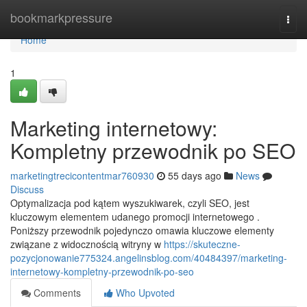
Home
bookmarkpressure
Togg
navi
Home
1
Marketing internetowy:
Kompletny przewodnik po SEO
marketingtrecicontentmar760930
55 days ago
News
Discuss
Optymalizacja pod kątem wyszukiwarek, czyli SEO, jest
kluczowym elementem udanego promocji internetowego .
Poniższy przewodnik pojedynczo omawia kluczowe elementy
związane z widocznością witryny w
https://skuteczne-
pozycjonowanie775324.angelinsblog.com/40484397/marketing-
internetowy-kompletny-przewodnik-po-seo
Comments
Who Upvoted