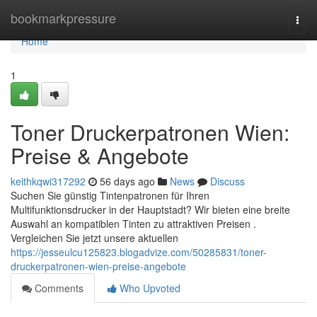
Home
bookmarkpressure
Togg
navi
Home
1
Toner Druckerpatronen Wien:
Preise & Angebote
keithkqwi317292
56 days ago
News
Discuss
Suchen Sie günstig Tintenpatronen für Ihren
Multifunktionsdrucker in der Hauptstadt? Wir bieten eine breite
Auswahl an kompatiblen Tinten zu attraktiven Preisen .
Vergleichen Sie jetzt unsere aktuellen
https://jesseulcu125823.blogadvize.com/50285831/toner-
druckerpatronen-wien-preise-angebote
Comments
Who Upvoted