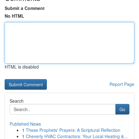
Submit a Comment
No HTML
HTML is disabled
Report Page
Search
Go
Published News
1
These Prophets' Prayers: A Scriptural Reflection
1
Cheverly HVAC Contractors: Your Local Heating &...