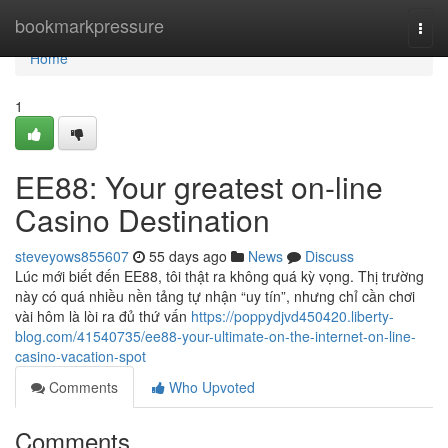
Home
bookmarkpressure
Togg
navi
Home
1
EE88: Your greatest on-line
Casino Destination
steveyows855607
55 days ago
News
Discuss
Lúc mới biết đến EE88, tôi thật ra không quá kỳ vọng. Thị trường
này có quá nhiều nền tảng tự nhận “uy tín”, nhưng chỉ cần chơi
vài hôm là lòi ra đủ thứ vấn
https://poppydjvd450420.liberty-
blog.com/41540735/ee88-your-ultimate-on-the-internet-on-line-
casino-vacation-spot
Comments
Who Upvoted
Comments