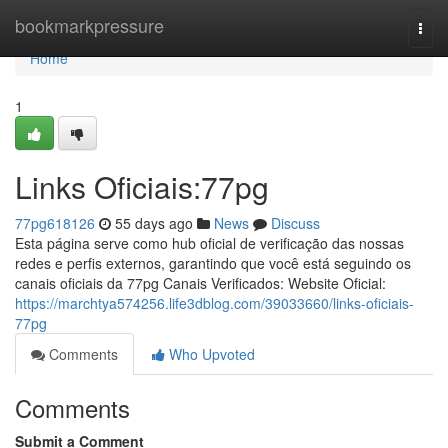
Home
bookmarkpressure
Togg
navi
Home
1
Links Oficiais:77pg
77pg618126
55 days ago
News
Discuss
Esta página serve como hub oficial de verificação das nossas
redes e perfis externos, garantindo que você está seguindo os
canais oficiais da 77pg Canais Verificados: Website Oficial:
https://marchtya574256.life3dblog.com/39033660/links-oficiais-
77pg
Comments
Who Upvoted
Comments
Submit a Comment