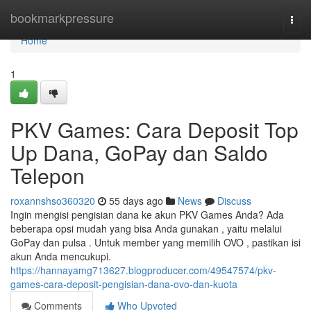
Home
bookmarkpressure
Togg
navi
Home
1
PKV Games: Cara Deposit Top
Up Dana, GoPay dan Saldo
Telepon
roxannshso360320
55 days ago
News
Discuss
Ingin mengisi pengisian dana ke akun PKV Games Anda? Ada
beberapa opsi mudah yang bisa Anda gunakan , yaitu melalui
GoPay dan pulsa . Untuk member yang memilih OVO , pastikan isi
akun Anda mencukupi.
https://hannayamg713627.blogproducer.com/49547574/pkv-
games-cara-deposit-pengisian-dana-ovo-dan-kuota
Comments
Who Upvoted