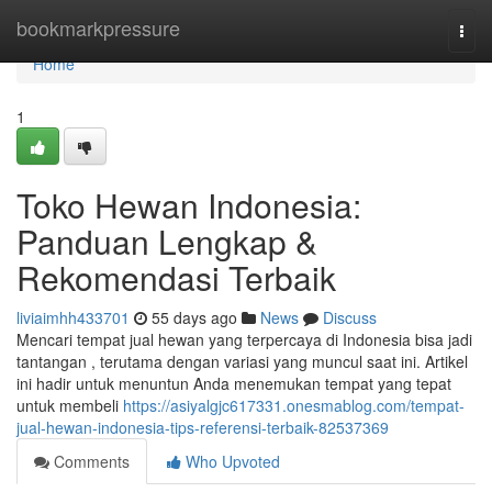
Home
bookmarkpressure
Togg
navi
Home
1
Toko Hewan Indonesia:
Panduan Lengkap &
Rekomendasi Terbaik
liviaimhh433701
55 days ago
News
Discuss
Mencari tempat jual hewan yang terpercaya di Indonesia bisa jadi
tantangan , terutama dengan variasi yang muncul saat ini. Artikel
ini hadir untuk menuntun Anda menemukan tempat yang tepat
untuk membeli
https://asiyalgjc617331.onesmablog.com/tempat-
jual-hewan-indonesia-tips-referensi-terbaik-82537369
Comments
Who Upvoted