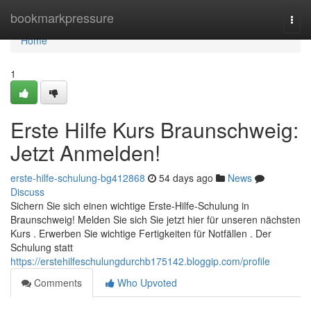
Home
bookmarkpressure
Togg
navi
Home
1
Erste Hilfe Kurs Braunschweig:
Jetzt Anmelden!
erste-hilfe-schulung-bg412868
54 days ago
News
Discuss
Sichern Sie sich einen wichtige Erste-Hilfe-Schulung in
Braunschweig! Melden Sie sich Sie jetzt hier für unseren nächsten
Kurs . Erwerben Sie wichtige Fertigkeiten für Notfällen . Der
Schulung statt
https://erstehilfeschulungdurchb175142.bloggip.com/profile
Comments
Who Upvoted