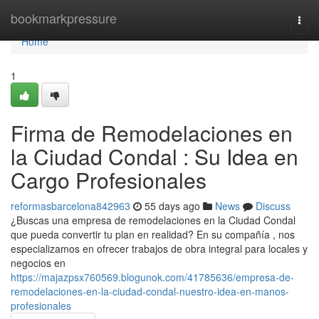
Home
bookmarkpressure
Togg
navi
Home
1
Firma de Remodelaciones en
la Ciudad Condal : Su Idea en
Cargo Profesionales
reformasbarcelona842963
55 days ago
News
Discuss
¿Buscas una empresa de remodelaciones en la Ciudad Condal
que pueda convertir tu plan en realidad? En su compañía , nos
especializamos en ofrecer trabajos de obra integral para locales y
negocios en
https://majazpsx760569.blogunok.com/41785636/empresa-de-
remodelaciones-en-la-ciudad-condal-nuestro-idea-en-manos-
profesionales