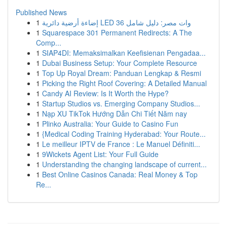
Published News
1
إضاءة أرضية دائرية LED 36 وات مصر: دليل شامل
1
Squarespace 301 Permanent Redirects: A The
Comp...
1
SIAP4DI: Memaksimalkan Keefisienan Pengadaa...
1
Dubai Business Setup: Your Complete Resource
1
Top Up Royal Dream: Panduan Lengkap & Resmi
1
Picking the Right Roof Covering: A Detailed Manual
1
Candy AI Review: Is It Worth the Hype?
1
Startup Studios vs. Emerging Company Studios...
1
Nạp XU TikTok Hướng Dẫn Chi Tiết Năm nay
1
Plinko Australia: Your Guide to Casino Fun
1
{Medical Coding Training Hyderabad: Your Route...
1
Le meilleur IPTV de France : Le Manuel Définiti...
1
9Wickets Agent List: Your Full Guide
1
Understanding the changing landscape of current...
1
Best Online Casinos Canada: Real Money & Top
Re...