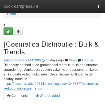
Home
bookmarkpressure
Togg
navi
Home
1
{Cosmetica Distributie : Bulk &
Trends
sale-of-cosmetics447980
55 days ago
News
Discuss
De beauty aanbod in de groothandel markt is nu in een enorme
verandering . Aankopers zoeken vaker naar duurzame artikelen
en innovatieve technologieën . Deze nieuwe richtingen in de
beauty industrie
https://hassanszwt610984.laowaiblog.com/40166177/cosmetica-
verkoop-wholesale-trends
Comments
Who Upvoted