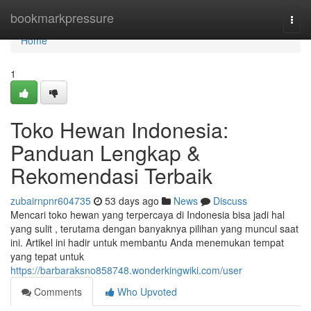
Home
bookmarkpressure
Togg
navi
Home
1
Toko Hewan Indonesia:
Panduan Lengkap &
Rekomendasi Terbaik
zubairnpnr604735
53 days ago
News
Discuss
Mencari toko hewan yang terpercaya di Indonesia bisa jadi hal
yang sulit , terutama dengan banyaknya pilihan yang muncul saat
ini. Artikel ini hadir untuk membantu Anda menemukan tempat
yang tepat untuk
https://barbaraksno858748.wonderkingwiki.com/user
Comments
Who Upvoted