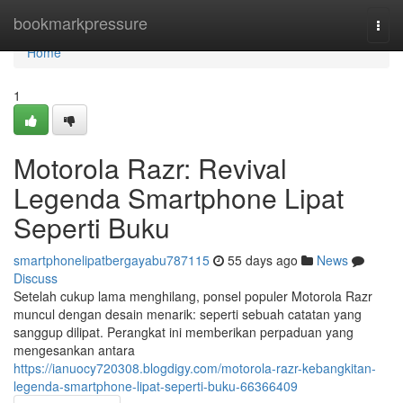
Home
bookmarkpressure
Togg
navi
Home
1
Motorola Razr: Revival
Legenda Smartphone Lipat
Seperti Buku
smartphonelipatbergayabu787115
55 days ago
News
Discuss
Setelah cukup lama menghilang, ponsel populer Motorola Razr
muncul dengan desain menarik: seperti sebuah catatan yang
sanggup dilipat. Perangkat ini memberikan perpaduan yang
mengesankan antara
https://ianuocy720308.blogdigy.com/motorola-razr-kebangkitan-
legenda-smartphone-lipat-seperti-buku-66366409