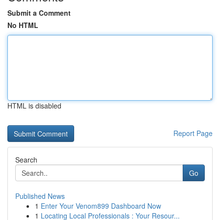
Submit a Comment
No HTML
HTML is disabled
Report Page
Search
Go
Published News
1
Enter Your Venom899 Dashboard Now
1
Locating Local Professionals : Your Resour...