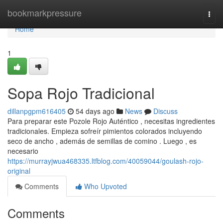
Home
bookmarkpressure
Togg
navi
Home
1
Sopa Rojo Tradicional
dillanpgpm616405
54 days ago
News
Discuss
Para preparar este Pozole Rojo Auténtico , necesitas ingredientes
tradicionales. Empieza sofreír pimientos colorados incluyendo
seco de ancho , además de semillas de comino . Luego , es
necesario
https://murrayjwua468335.ltfblog.com/40059044/goulash-rojo-
original
Comments
Who Upvoted
Comments