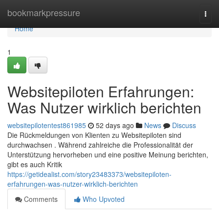
Home
bookmarkpressure
Togg
navi
Home
1
Websitepiloten Erfahrungen:
Was Nutzer wirklich berichten
websitepilotentest861985
52 days ago
News
Discuss
Die Rückmeldungen von Klienten zu Websitepiloten sind
durchwachsen . Während zahlreiche die Professionalität der
Unterstützung hervorheben und eine positive Meinung berichten,
gibt es auch Kritik
https://getidealist.com/story23483373/websitepiloten-
erfahrungen-was-nutzer-wirklich-berichten
Comments
Who Upvoted