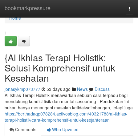
Home
bookmarkpressure
Togg
navi
Home
1
{Al Ikhlas Terapi Holistik:
Solusi Komprehensif untuk
Kesehatan
jonasykmp073777
53 days ago
News
Discuss
Al Ikhlas Terapi Holistik menawarkan sebuah cara terpadu bagi
mendukung kondisi fisik dan mental seseorang . Pendekatan ini
bukan hanya menangani masalah ketidakseimbangan, tetapi juga
https://berthadaqp078284.activosblog.com/40321788/al-ikhlas-
terapi-holistik-cara-komprehensif-untuk-kesejahteraan
Comments
Who Upvoted