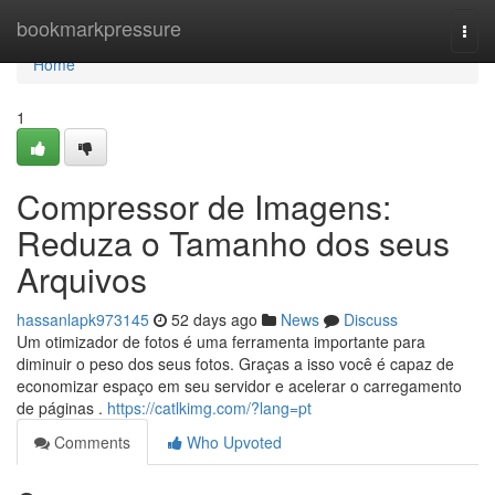
Home
bookmarkpressure
Togg
navi
Home
1
Compressor de Imagens:
Reduza o Tamanho dos seus
Arquivos
hassanlapk973145
52 days ago
News
Discuss
Um otimizador de fotos é uma ferramenta importante para
diminuir o peso dos seus fotos. Graças a isso você é capaz de
economizar espaço em seu servidor e acelerar o carregamento
de páginas .
https://catlkimg.com/?lang=pt
Comments
Who Upvoted