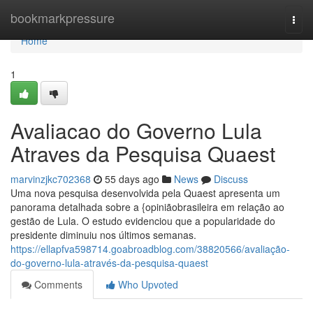
Home
bookmarkpressure
Togg
navi
Home
1
Avaliacao do Governo Lula
Atraves da Pesquisa Quaest
marvinzjkc702368
55 days ago
News
Discuss
Uma nova pesquisa desenvolvida pela Quaest apresenta um
panorama detalhada sobre a {opiniãobrasileira em relação ao
gestão de Lula. O estudo evidenciou que a popularidade do
presidente diminuiu nos últimos semanas.
https://ellapfva598714.goabroadblog.com/38820566/avaliação-
do-governo-lula-através-da-pesquisa-quaest
Comments
Who Upvoted