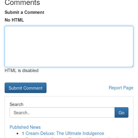
Comments
Submit a Comment
No HTML
HTML is disabled
Report Page
Search
Go
Published News
1
Cream-Deluxe: The Ultimate Indulgence