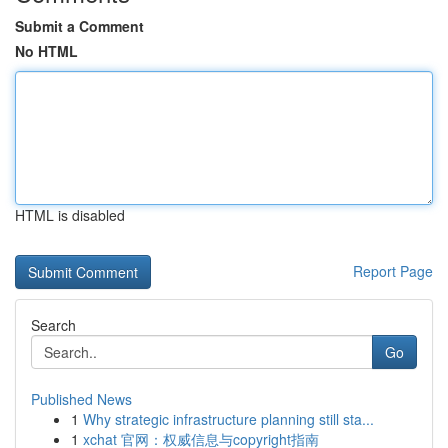
Submit a Comment
No HTML
HTML is disabled
Report Page
Search
Go
Published News
1
Why strategic infrastructure planning still sta...
1
xchat 官网：权威信息与copyright指南