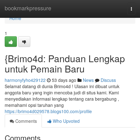
Home
bookmarkpressure
Togg
navi
Home
1
{Brimo4d: Panduan Lengkap
untuk Pemain Baru
harmonyfyho429122
53 days ago
News
Discuss
Selamat datang di dunia Brimo4d ! Ulasan ini dibuat untuk
anggota baru yang ingin mencoba judi di situs kami. Kami
menyediakan informasi lengkap tentang cara bergabung ,
memahami opsi taruhan yang
https://brimo4d029578.blogs100.com/profile
Comments
Who Upvoted
Comments