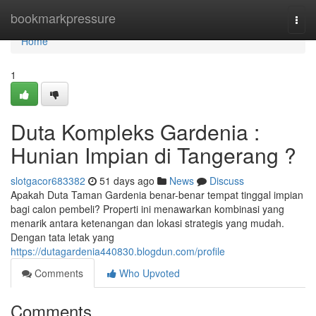
Home
bookmarkpressure
Togg
navi
Home
1
Duta Kompleks Gardenia :
Hunian Impian di Tangerang ?
slotgacor683382
51 days ago
News
Discuss
Apakah Duta Taman Gardenia benar-benar tempat tinggal impian
bagi calon pembeli? Properti ini menawarkan kombinasi yang
menarik antara ketenangan dan lokasi strategis yang mudah.
Dengan tata letak yang
https://dutagardenia440830.blogdun.com/profile
Comments
Who Upvoted
Comments