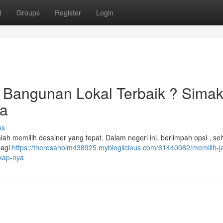
t
Groups
Register
Login
Bangunan Lokal Terbaik ? Sima
ya
ss
h memilih desainer yang tepat. Dalam negeri ini, berlimpah opsi , se
bagi
https://theresaholm438925.mybloglicious.com/61440082/memilih-j
gkap-nya