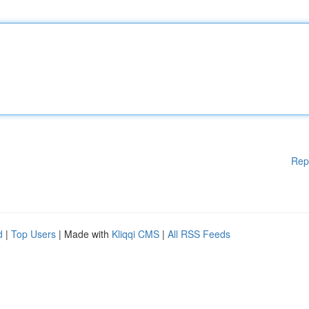
Rep
d
|
Top Users
| Made with
Kliqqi CMS
|
All RSS Feeds