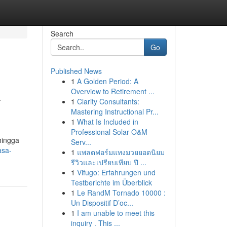
Search
Go
Published News
1
A Golden Period: A
k
Overview to Retirement ...
1
Clarity Consultants:
Mastering Instructional Pr...
1
What Is Included in
Professional Solar O&M
hingga
Serv...
asa-
1
แพลตฟอร์มแทงมวยยอดนิยม
รีวิวและเปรียบเทียบ ปี ...
1
Vifugo: Erfahrungen und
Testberichte im Überblick
1
Le RandM Tornado 10000 :
Un Dispositif D’oc...
1
I am unable to meet this
inquiry . This ...