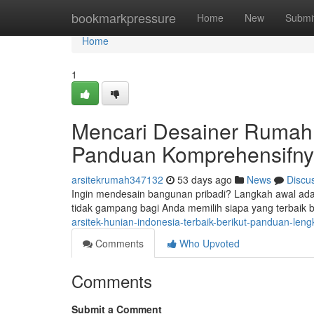
Home
bookmarkpressure
Home
New
Submi
Home
1
Mencari Desainer Rumah 
Panduan Komprehensifn
arsitekrumah347132
53 days ago
News
Discu
Ingin mendesain bangunan pribadi? Langkah awal adala
tidak gampang bagi Anda memilih siapa yang terbaik 
arsitek-hunian-indonesia-terbaik-berikut-panduan-len
Comments
Who Upvoted
Comments
Submit a Comment