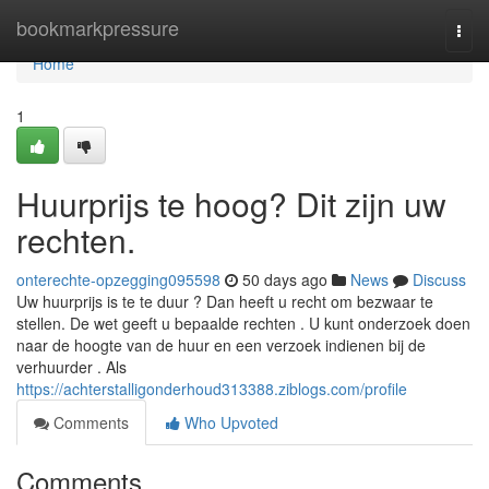
Home
bookmarkpressure
Togg
navi
Home
1
Huurprijs te hoog? Dit zijn uw
rechten.
onterechte-opzegging095598
50 days ago
News
Discuss
Uw huurprijs is te te duur ? Dan heeft u recht om bezwaar te
stellen. De wet geeft u bepaalde rechten . U kunt onderzoek doen
naar de hoogte van de huur en een verzoek indienen bij de
verhuurder . Als
https://achterstalligonderhoud313388.ziblogs.com/profile
Comments
Who Upvoted
Comments