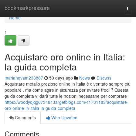
Home
bookmarkpressure
Togg
navi
Home
1
Acquistare oro online in Italia:
la guida completa
mariahqvam233887
50 days ago
News
Discuss
Acquistare metallo prezioso online in Italia è diventato sempre più
popolare , ma come agire in sicurezza per evitare frodi ? Questa
guida completa vi darà tutte le nozioni necessarie per comprare
https://woodyqjqg673484.targetblogs.com/41731183/acquistare-
oro-online-in-italia-la-guida-completa
Comments
Who Upvoted
Comments