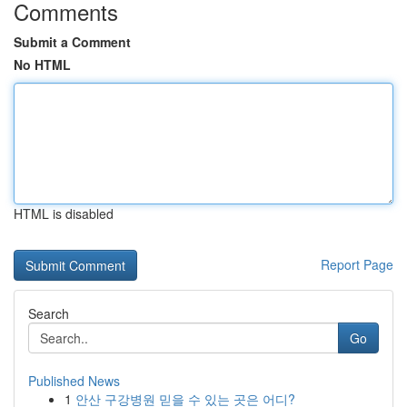
Comments
Submit a Comment
No HTML
HTML is disabled
Report Page
Search
Go
Published News
1
안산 구강병원 믿을 수 있는 곳은 어디?