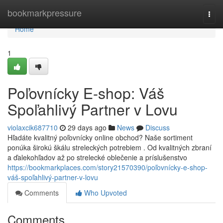
Home
bookmarkpressure
Togg
navi
Home
1
Poľovnícky E-shop: Váš
Spoľahlivý Partner v Lovu
violaxcik687710
29 days ago
News
Discuss
Hľadáte kvalitný poľovnícky online obchod? Naše sortiment
ponúka širokú škálu streleckých potrebiem . Od kvalitných zbraní
a ďalekohľadov až po strelecké oblečenie a príslušenstvo
https://bookmarkplaces.com/story21570390/poľovnícky-e-shop-
váš-spoľahlivý-partner-v-lovu
Comments
Who Upvoted
Comments