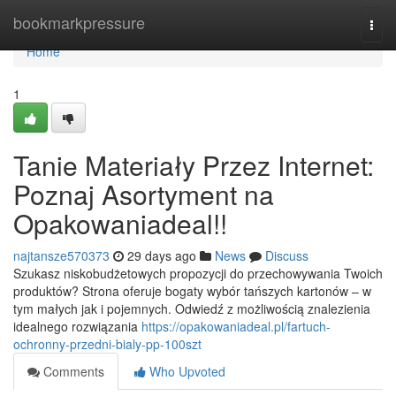
Home
bookmarkpressure
Togg
navi
Home
1
Tanie Materiały Przez Internet:
Poznaj Asortyment na
Opakowaniadeal!!
najtansze570373
29 days ago
News
Discuss
Szukasz niskobudżetowych propozycji do przechowywania Twoich
produktów? Strona oferuje bogaty wybór tańszych kartonów – w
tym małych jak i pojemnych. Odwiedź z możliwością znalezienia
idealnego rozwiązania
https://opakowaniadeal.pl/fartuch-
ochronny-przedni-bialy-pp-100szt
Comments
Who Upvoted