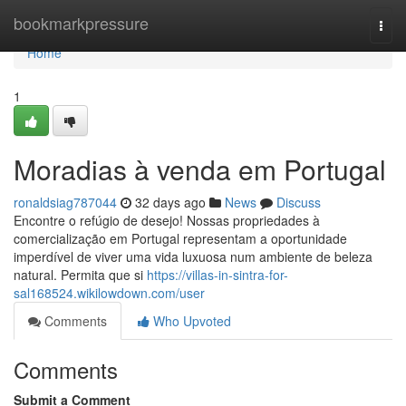
Home
bookmarkpressure
Togg
navi
Home
1
Moradias à venda em Portugal
ronaldsiag787044
32 days ago
News
Discuss
Encontre o refúgio de desejo! Nossas propriedades à
comercialização em Portugal representam a oportunidade
imperdível de viver uma vida luxuosa num ambiente de beleza
natural. Permita que si
https://villas-in-sintra-for-
sal168524.wikilowdown.com/user
Comments
Who Upvoted
Comments
Submit a Comment