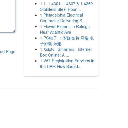
1
1. 1.4301, 1.4307 & 1.4362
Stainless Steel Roun...
1
Philadelphia Electrical
Contractor Delivering S...
1
Flower Experts in Raleigh
Near Atlantic Ave
1
PG电子 ：体验 独特 网络 电
子游戏 乐趣
1
Xciptv , Smarters , Internet
ort Page
Box Online: A ...
1
VAT Registration Services in
the UAE: How Saeed...