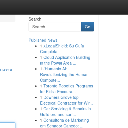
Search
Go
Published News
1
¿LegalShield: Su Guía
Completa
1
Cloud Application Building
in the Powai Area ...
1
{Humanio AI:
แท-ความ
Revolutionizing the Human-
Compute...
1
Toronto Robotics Programs
for Kids : Encoura...
1
Downers Grove top
Electrical Contractor for Wir...
1
Car Servicing & Repairs in
Guildford and surr...
1
Consultoria de Marketing
em Senador Canedo: ...