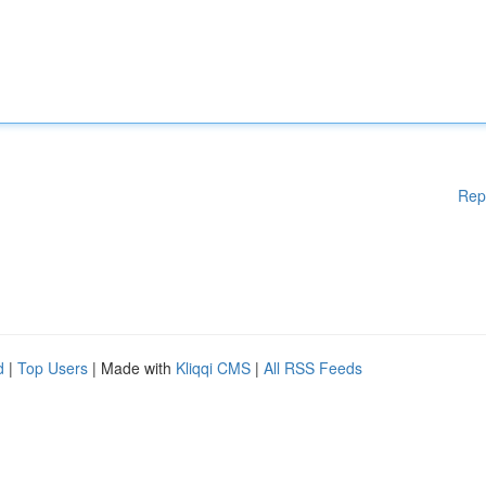
Rep
d
|
Top Users
| Made with
Kliqqi CMS
|
All RSS Feeds