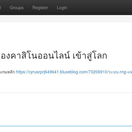
t
Groups
Register
Login
องคาสิโนออนไลน์ เข้าสู่โลก
นแกนหลัก
https://cyrusrprj649641.bluxeblog.com/73206910/ระบบ-rng-