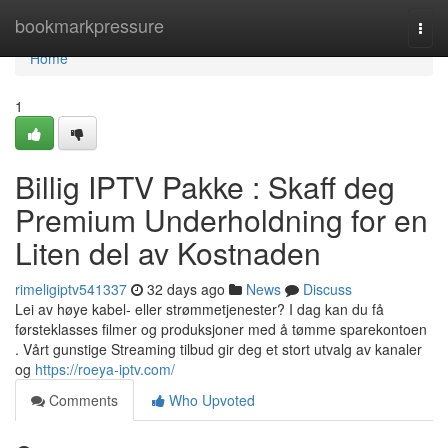
Home
bookmarkpressure
Togg
navi
Home
1
Billig IPTV Pakke : Skaff deg
Premium Underholdning for en
Liten del av Kostnaden
rimeligiptv541337
32 days ago
News
Discuss
Lei av høye kabel- eller strømmetjenester? I dag kan du få
førsteklasses filmer og produksjoner med å tømme sparekontoen
. Vårt gunstige Streaming tilbud gir deg et stort utvalg av kanaler
og
https://roeya-iptv.com/
Comments
Who Upvoted